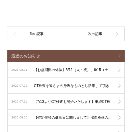
最近のお知らせ
【お盆期間の休診】8/11（火・祝）、8/15（土）、8/16（日）は休診となります
2026.08.01
CT検査を皆さまの身近なものとし活用して頂きやすくするための単純CT検査主導の運用に関しまして
2026.07.25
【7/13よりCT検査を開始いたします】単純CT検査は出来るだけその場で検査を行ないます。造影CT検査も緊急性が高い場合はその場で検査を行ないますが、造影剤使用のリスク評価やアレルギー反応時に備える必要があるため造影CT検査は基本的に予定を組んで行いたいと考えております。
2026.07.11
【特定健診の健診日に関しまして】採血検体の集配と保存の関係で、健診は月曜日から土曜日午前（土曜日午後、日曜日を除く）でお願いいたします。
2026.06.06