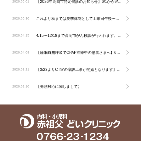
【2026年高岡市特定健診のお知らせ】6/1から9/30の期間で行われます。予約は不要ですので受診券をご持参の上直接ご受診下さい。可能なようでしたら食事を抜いての健診をお勧め致します。
2026.06.01
これより秋までは夏季体制として土曜日午後〜日曜は少人数での運用となります。診察状況により診療の遅延を生じる可能性も考慮されますが対応人数は維持する必要がありますので発熱への検査は流行状況をもとに当日判断が必要なものに限定した対応とさせて頂きます。
2026.05.30
4/15〜12/18まで高岡市がん検診が行われます。胃の内視鏡検査はご予約でお伺い致しております。その他は受診券をご持参の上直接ご来院下さい。
2026.04.15
【睡眠時無呼吸でCPAP治療中の患者さまへ】6月からの新制度では治療内容の厳格化がなされる事となり平均の使用時間が1時間未満と非常に短い方では治療継続が出来なくなる可能性が考慮されます。とにかく毎日、4時間以上使用して頂ければ治療継続には全く問題はありません。治療を有効に作用させるためにも治療の継続をご希望の方は毎日長く使用されて下さい。
2026.04.08
【3/23よりCT室の増設工事が開始となります】音の問題や運用の変更でご迷惑をおかけいたしますがご了承下さい
2026.03.21
【発熱対応に関しまして】
2026.02.10