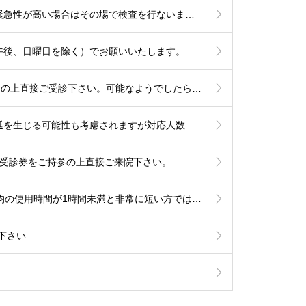
【7/13よりCT検査を開始いたします】単純CT検査は出来るだけその場で検査を行ないます。造影CT検査も緊急性が高い場合はその場で検査を行ないますが、造影剤使用のリスク評価やアレルギー反応時に備える必要があるため造影CT検査は基本的に予定を組んで行いたいと考えております。
午後、日曜日を除く）でお願いいたします。
【2026年高岡市特定健診のお知らせ】6/1から9/30の期間で行われます。予約は不要ですので受診券をご持参の上直接ご受診下さい。可能なようでしたら食事を抜いての健診をお勧め致します。
これより秋までは夏季体制として土曜日午後〜日曜は少人数での運用となります。診察状況により診療の遅延を生じる可能性も考慮されますが対応人数は維持する必要がありますので発熱への検査は流行状況をもとに当日判断が必要なものに限定した対応とさせて頂きます。
他は受診券をご持参の上直接ご来院下さい。
【睡眠時無呼吸でCPAP治療中の患者さまへ】6月からの新制度では治療内容の厳格化がなされる事となり平均の使用時間が1時間未満と非常に短い方では治療継続が出来なくなる可能性が考慮されます。とにかく毎日、4時間以上使用して頂ければ治療継続には全く問題はありません。治療を有効に作用させるためにも治療の継続をご希望の方は毎日長く使用されて下さい。
下さい