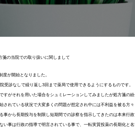
方箋の当院での取り扱いに関しまして
る制度が開始となりました。
病院受診なしで繰り返し3回まで薬局で使用できるようにするものです。
ですがそれを用いた場合をシュミレーションしてみましたが処方箋の紛
始されている状況で大変多くの問題が想定され中には不利益を被る方々
る事から長期投与を制限し短期間での診察を指示してきたのは本来行政
ない事は行政の指導で明言されている事で、一転実質投薬の長期化と名
。