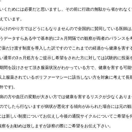
いくためには必要だと思いますし、その前に行政の無駄から省かれなく
えています。
らけのやり方ではどうにもなりませんので全国的に賛同している医師は
うデータすらある中で基本的に2ヵ月間隔での観察が両者のバランスを
で薬だけ渡す制度を導入した訳ですのでこれまでの経過から健康を害す
い通常の3ヵ月処方をご提示し希望をされた方に対しては試験的に投薬
期間を設けさせて頂き服薬状況がわかっている方で、健康を害する可能
以上服薬されているポリファーマシーに該当しない方を対象に考えて長期
外です)。
病の方や血圧の変動が大きい方では健康を害するリスクが少なくありま
のでしたら行ないますが病状が悪化する傾向がみられた場合には元の観
には新しい制度についてお伝えし今後の通院サイクルについてご希望を
観察をお勧めは致しますが診察の際にご希望をお伝え下さい。