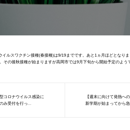
ウイルスワクチン接種(春接種)は9/19までです。あと1ヵ月ほどとなり
。その後秋接種が始まりますが高岡市では9月下旬から開始予定のよう
型コロナウイルス感染に
【週末に向けて発熱への
み受付を行っ...
新学期が始まってから急激