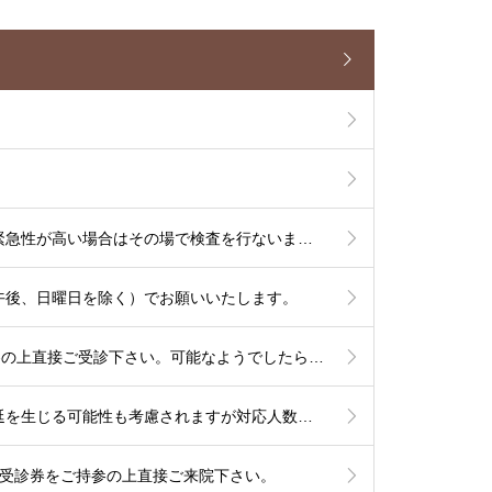
【7/13よりCT検査を開始いたします】単純CT検査は出来るだけその場で検査を行ないます。造影CT検査も緊急性が高い場合はその場で検査を行ないますが、造影剤使用のリスク評価やアレルギー反応時に備える必要があるため造影CT検査は基本的に予定を組んで行いたいと考えております。
午後、日曜日を除く）でお願いいたします。
【2026年高岡市特定健診のお知らせ】6/1から9/30の期間で行われます。予約は不要ですので受診券をご持参の上直接ご受診下さい。可能なようでしたら食事を抜いての健診をお勧め致します。
これより秋までは夏季体制として土曜日午後〜日曜は少人数での運用となります。診察状況により診療の遅延を生じる可能性も考慮されますが対応人数は維持する必要がありますので発熱への検査は流行状況をもとに当日判断が必要なものに限定した対応とさせて頂きます。
他は受診券をご持参の上直接ご来院下さい。