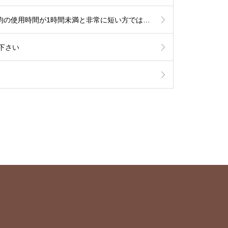
【睡眠時無呼吸でCPAP治療中の患者さまへ】6月からの新制度では治療内容の厳格化がなされる事となり平均の使用時間が1時間未満と非常に短い方では治療継続が出来なくなる可能性が考慮されます。とにかく毎日、4時間以上使用して頂ければ治療継続には全く問題はありません。治療を有効に作用させるためにも治療の継続をご希望の方は毎日長く使用されて下さい。
下さい