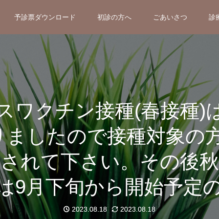
予診票ダウンロード
初診の方へ
ごあいさつ
診
ワクチン接種(春接種)は
りましたので接種対象の
をされて下さい。その後秋
は9月下旬から開始予定
2023.08.18
2023.08.18