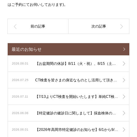
はご予約にてお伺いしております)。
最近のお知らせ
【お盆期間の休診】8/11（火・祝）、8/15（土）、8/16（日）は休診となります
2026.08.01
CT検査を皆さまの身近なものとし活用して頂きやすくするための単純CT検査主導の運用に関しまして
2026.07.25
【7/13よりCT検査を開始いたします】単純CT検査は出来るだけその場で検査を行ないます。造影CT検査も緊急性が高い場合はその場で検査を行ないますが、造影剤使用のリスク評価やアレルギー反応時に備える必要があるため造影CT検査は基本的に予定を組んで行いたいと考えております。
2026.07.11
【特定健診の健診日に関しまして】採血検体の集配と保存の関係で、健診は月曜日から土曜日午前（土曜日午後、日曜日を除く）でお願いいたします。
2026.06.06
【2026年高岡市特定健診のお知らせ】6/1から9/30の期間で行われます。予約は不要ですので受診券をご持参の上直接ご受診下さい。可能なようでしたら食事を抜いての健診をお勧め致します。
2026.06.01