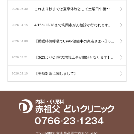
これより秋までは夏季体制として土曜日午後〜日曜は少人数での運用となります。診察状況により診療の遅延を生じる可能性も考慮されますが対応人数は維持する必要がありますので発熱への検査は流行状況をもとに当日判断が必要なものに限定した対応とさせて頂きます。
2026.05.30
4/15〜12/18まで高岡市がん検診が行われます。胃の内視鏡検査はご予約でお伺い致しております。その他は受診券をご持参の上直接ご来院下さい。
2026.04.15
【睡眠時無呼吸でCPAP治療中の患者さまへ】6月からの新制度では治療内容の厳格化がなされる事となり平均の使用時間が1時間未満と非常に短い方では治療継続が出来なくなる可能性が考慮されます。とにかく毎日、4時間以上使用して頂ければ治療継続には全く問題はありません。治療を有効に作用させるためにも治療の継続をご希望の方は毎日長く使用されて下さい。
2026.04.08
【3/23よりCT室の増設工事が開始となります】音の問題や運用の変更でご迷惑をおかけいたしますがご了承下さい
2026.03.21
【発熱対応に関しまして】
2026.02.10
〒933-0806 富山県高岡市赤祖父593-1