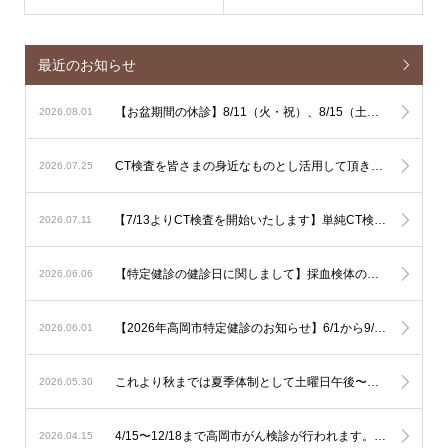
最近のお知らせ
【お盆期間の休診】8/11（火・祝）、8/15（土）、8/16（日）は休診となります
2026.08.01
CT検査を皆さまの身近なものとし活用して頂きやすくするための単純CT検査主導の運用に関しまして
2026.07.25
【7/13よりCT検査を開始いたします】単純CT検査は出来るだけその場で検査を行ないます。造影CT検査も緊急性が高い場合はその場で検査を行ないますが、造影剤使用のリスク評価やアレルギー反応時に備える必要があるため造影CT検査は基本的に予定を組んで行いたいと考えております。
2026.07.11
【特定健診の健診日に関しまして】採血検体の集配と保存の関係で、健診は月曜日から土曜日午前（土曜日午後、日曜日を除く）でお願いいたします。
2026.06.06
【2026年高岡市特定健診のお知らせ】6/1から9/30の期間で行われます。予約は不要ですので受診券をご持参の上直接ご受診下さい。可能なようでしたら食事を抜いての健診をお勧め致します。
2026.06.01
これより秋までは夏季体制として土曜日午後〜日曜は少人数での運用となります。診察状況により診療の遅延を生じる可能性も考慮されますが対応人数は維持する必要がありますので発熱への検査は流行状況をもとに当日判断が必要なものに限定した対応とさせて頂きます。
2026.05.30
4/15〜12/18まで高岡市がん検診が行われます。胃の内視鏡検査はご予約でお伺い致しております。その他は受診券をご持参の上直接ご来院下さい。
2026.04.15