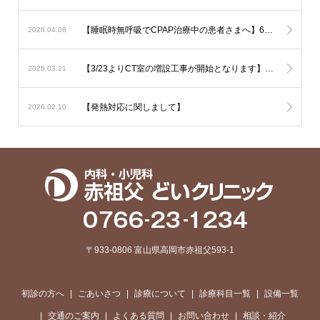
【睡眠時無呼吸でCPAP治療中の患者さまへ】6月からの新制度では治療内容の厳格化がなされる事となり平均の使用時間が1時間未満と非常に短い方では治療継続が出来なくなる可能性が考慮されます。とにかく毎日、4時間以上使用して頂ければ治療継続には全く問題はありません。治療を有効に作用させるためにも治療の継続をご希望の方は毎日長く使用されて下さい。
2026.04.08
【3/23よりCT室の増設工事が開始となります】音の問題や運用の変更でご迷惑をおかけいたしますがご了承下さい
2026.03.21
【発熱対応に関しまして】
2026.02.10
〒933-0806 富山県高岡市赤祖父593-1
初診の方へ
ごあいさつ
診療について
診療科目一覧
設備一覧
交通のご案内
よくある質問
お問い合わせ
相談・紹介