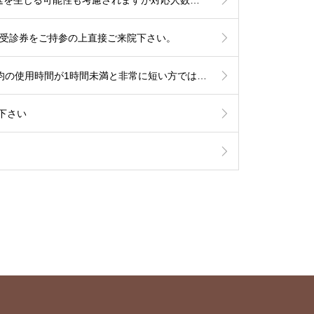
他は受診券をご持参の上直接ご来院下さい。
【睡眠時無呼吸でCPAP治療中の患者さまへ】6月からの新制度では治療内容の厳格化がなされる事となり平均の使用時間が1時間未満と非常に短い方では治療継続が出来なくなる可能性が考慮されます。とにかく毎日、4時間以上使用して頂ければ治療継続には全く問題はありません。治療を有効に作用させるためにも治療の継続をご希望の方は毎日長く使用されて下さい。
下さい