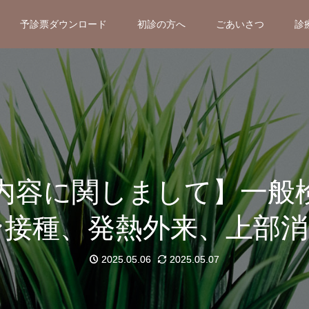
予診票ダウンロード
初診の方へ
ごあいさつ
診
内容に関しまして】一般
ン接種、発熱外来、上部消
2025.05.06
2025.05.07