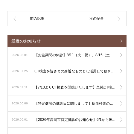
最近のお知らせ
【お盆期間の休診】8/11（火・祝）、8/15（土）、8/16（日）は休診となります
2026.08.01
CT検査を皆さまの身近なものとし活用して頂きやすくするための単純CT検査主導の運用に関しまして
2026.07.25
【7/13よりCT検査を開始いたします】単純CT検査は出来るだけその場で検査を行ないます。造影CT検査も緊急性が高い場合はその場で検査を行ないますが、造影剤使用のリスク評価やアレルギー反応時に備える必要があるため造影CT検査は基本的に予定を組んで行いたいと考えております。
2026.07.11
【特定健診の健診日に関しまして】採血検体の集配と保存の関係で、健診は月曜日から土曜日午前（土曜日午後、日曜日を除く）でお願いいたします。
2026.06.06
【2026年高岡市特定健診のお知らせ】6/1から9/30の期間で行われます。予約は不要ですので受診券をご持参の上直接ご受診下さい。可能なようでしたら食事を抜いての健診をお勧め致します。
2026.06.01