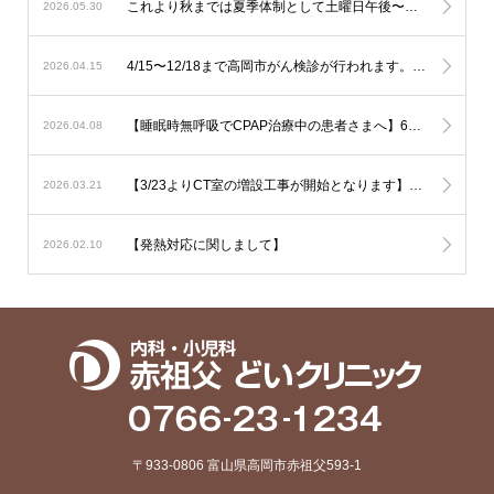
これより秋までは夏季体制として土曜日午後〜日曜は少人数での運用となります。診察状況により診療の遅延を生じる可能性も考慮されますが対応人数は維持する必要がありますので発熱への検査は流行状況をもとに当日判断が必要なものに限定した対応とさせて頂きます。
2026.05.30
4/15〜12/18まで高岡市がん検診が行われます。胃の内視鏡検査はご予約でお伺い致しております。その他は受診券をご持参の上直接ご来院下さい。
2026.04.15
【睡眠時無呼吸でCPAP治療中の患者さまへ】6月からの新制度では治療内容の厳格化がなされる事となり平均の使用時間が1時間未満と非常に短い方では治療継続が出来なくなる可能性が考慮されます。とにかく毎日、4時間以上使用して頂ければ治療継続には全く問題はありません。治療を有効に作用させるためにも治療の継続をご希望の方は毎日長く使用されて下さい。
2026.04.08
【3/23よりCT室の増設工事が開始となります】音の問題や運用の変更でご迷惑をおかけいたしますがご了承下さい
2026.03.21
【発熱対応に関しまして】
2026.02.10
〒933-0806 富山県高岡市赤祖父593-1