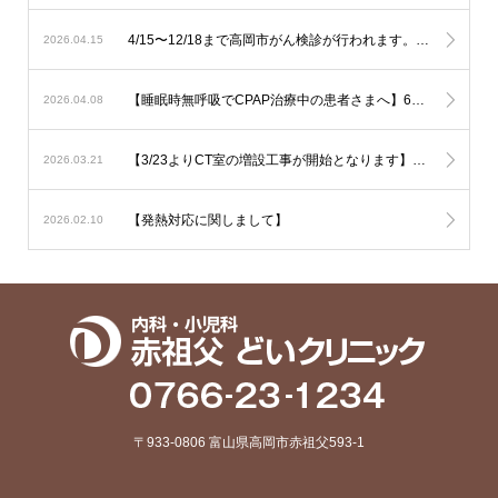
4/15〜12/18まで高岡市がん検診が行われます。胃の内視鏡検査はご予約でお伺い致しております。その他は受診券をご持参の上直接ご来院下さい。
2026.04.15
【睡眠時無呼吸でCPAP治療中の患者さまへ】6月からの新制度では治療内容の厳格化がなされる事となり平均の使用時間が1時間未満と非常に短い方では治療継続が出来なくなる可能性が考慮されます。とにかく毎日、4時間以上使用して頂ければ治療継続には全く問題はありません。治療を有効に作用させるためにも治療の継続をご希望の方は毎日長く使用されて下さい。
2026.04.08
【3/23よりCT室の増設工事が開始となります】音の問題や運用の変更でご迷惑をおかけいたしますがご了承下さい
2026.03.21
【発熱対応に関しまして】
2026.02.10
〒933-0806 富山県高岡市赤祖父593-1