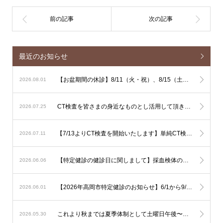
最近のお知らせ
【お盆期間の休診】8/11（火・祝）、8/15（土）、8/16（日）は休診となります
2026.08.01
CT検査を皆さまの身近なものとし活用して頂きやすくするための単純CT検査主導の運用に関しまして
2026.07.25
【7/13よりCT検査を開始いたします】単純CT検査は出来るだけその場で検査を行ないます。造影CT検査も緊急性が高い場合はその場で検査を行ないますが、造影剤使用のリスク評価やアレルギー反応時に備える必要があるため造影CT検査は基本的に予定を組んで行いたいと考えております。
2026.07.11
【特定健診の健診日に関しまして】採血検体の集配と保存の関係で、健診は月曜日から土曜日午前（土曜日午後、日曜日を除く）でお願いいたします。
2026.06.06
【2026年高岡市特定健診のお知らせ】6/1から9/30の期間で行われます。予約は不要ですので受診券をご持参の上直接ご受診下さい。可能なようでしたら食事を抜いての健診をお勧め致します。
2026.06.01
これより秋までは夏季体制として土曜日午後〜日曜は少人数での運用となります。診察状況により診療の遅延を生じる可能性も考慮されますが対応人数は維持する必要がありますので発熱への検査は流行状況をもとに当日判断が必要なものに限定した対応とさせて頂きます。
2026.05.30