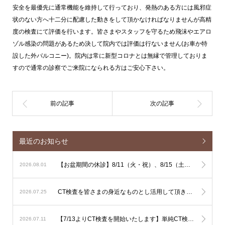
安全を最優先に通常機能を維持して行っており、発熱のある方には風邪症
状のない方へ十二分に配慮した動きをして頂かなければなりませんが高精
度の検査にて評価を行います。皆さまやスタッフを守るため飛沫やエアロ
ゾル感染の問題があるため決して院内では評価は行ないません(お車か特
設した外バルコニー)。院内は常に新型コロナとは無縁で管理しておりま
すので通常の診察でご来院になられる方はご安心下さい。
最近のお知らせ
【お盆期間の休診】8/11（火・祝）、8/15（土）、8/16（日）は休診となります
2026.08.01
CT検査を皆さまの身近なものとし活用して頂きやすくするための単純CT検査主導の運用に関しまして
2026.07.25
【7/13よりCT検査を開始いたします】単純CT検査は出来るだけその場で検査を行ないます。造影CT検査も緊急性が高い場合はその場で検査を行ないますが、造影剤使用のリスク評価やアレルギー反応時に備える必要があるため造影CT検査は基本的に予定を組んで行いたいと考えております。
2026.07.11