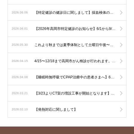
【特定健診の健診日に関しまして】採血検体の集配と保存の関係で、健診は月曜日から土曜日午前（土曜日午後、日曜日を除く）でお願いいたします。
2026.06.06
【2026年高岡市特定健診のお知らせ】6/1から9/30の期間で行われます。予約は不要ですので受診券をご持参の上直接ご受診下さい。可能なようでしたら食事を抜いての健診をお勧め致します。
2026.06.01
これより秋までは夏季体制として土曜日午後〜日曜は少人数での運用となります。診察状況により診療の遅延を生じる可能性も考慮されますが対応人数は維持する必要がありますので発熱への検査は流行状況をもとに当日判断が必要なものに限定した対応とさせて頂きます。
2026.05.30
4/15〜12/18まで高岡市がん検診が行われます。胃の内視鏡検査はご予約でお伺い致しております。その他は受診券をご持参の上直接ご来院下さい。
2026.04.15
【睡眠時無呼吸でCPAP治療中の患者さまへ】6月からの新制度では治療内容の厳格化がなされる事となり平均の使用時間が1時間未満と非常に短い方では治療継続が出来なくなる可能性が考慮されます。とにかく毎日、4時間以上使用して頂ければ治療継続には全く問題はありません。治療を有効に作用させるためにも治療の継続をご希望の方は毎日長く使用されて下さい。
2026.04.08
【3/23よりCT室の増設工事が開始となります】音の問題や運用の変更でご迷惑をおかけいたしますがご了承下さい
2026.03.21
【発熱対応に関しまして】
2026.02.10