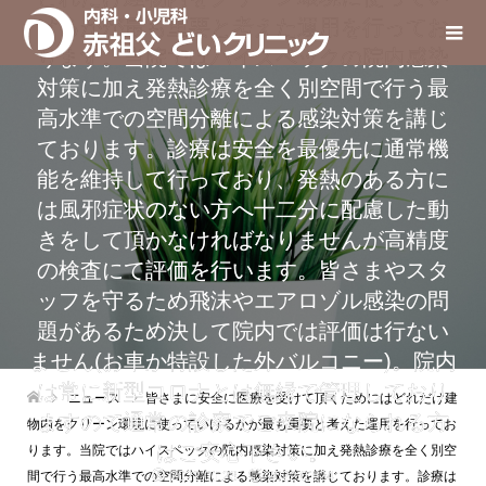
けるかが最も重要と考えた運用を行ってお
ります。当院ではハイスペックの院内感染
対策に加え発熱診療を全く別空間で行う最
高水準での空間分離による感染対策を講じ
ております。診療は安全を最優先に通常機
能を維持して行っており、発熱のある方に
は風邪症状のない方へ十二分に配慮した動
きをして頂かなければなりませんが高精度
の検査にて評価を行います。皆さまやスタ
ッフを守るため飛沫やエアロゾル感染の問
題があるため決して院内では評価は行ない
ません(お車か特設した外バルコニー)。院内
は常に新型コロナとは無縁で管理しており
ニュース
皆さまに安全に医療を受けて頂くためにはどれだけ建
ますので通常の診察でご来院になられる方
物内をクリーン環境に使っていけるかが最も重要と考えた運用を行ってお
はご安心下さい。
ります。当院ではハイスペックの院内感染対策に加え発熱診療を全く別空
間で行う最高水準での空間分離による感染対策を講じております。診療は
2022.01.23
2022.01.24