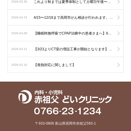
これより秋までは夏季体制として土曜日午後〜日曜は少人数での運用となります。診察状況により診療の遅延を生じる可能性も考慮されますが対応人数は維持する必要がありますので発熱への検査は流行状況をもとに当日判断が必要なものに限定した対応とさせて頂きます。
2026.05.30
4/15〜12/18まで高岡市がん検診が行われます。胃の内視鏡検査はご予約でお伺い致しております。その他は受診券をご持参の上直接ご来院下さい。
2026.04.15
【睡眠時無呼吸でCPAP治療中の患者さまへ】6月からの新制度では治療内容の厳格化がなされる事となり平均の使用時間が1時間未満と非常に短い方では治療継続が出来なくなる可能性が考慮されます。とにかく毎日、4時間以上使用して頂ければ治療継続には全く問題はありません。治療を有効に作用させるためにも治療の継続をご希望の方は毎日長く使用されて下さい。
2026.04.08
【3/23よりCT室の増設工事が開始となります】音の問題や運用の変更でご迷惑をおかけいたしますがご了承下さい
2026.03.21
【発熱対応に関しまして】
2026.02.10
〒933-0806 富山県高岡市赤祖父593-1