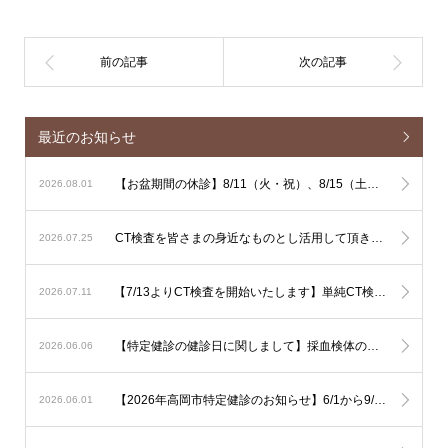
最近のお知らせ
【お盆期間の休診】8/11（火・祝）、8/15（土）、8/16（日）は休診となります
2026.08.01
CT検査を皆さまの身近なものとし活用して頂きやすくするための単純CT検査主導の運用に関しまして
2026.07.25
【7/13よりCT検査を開始いたします】単純CT検査は出来るだけその場で検査を行ないます。造影CT検査も緊急性が高い場合はその場で検査を行ないますが、造影剤使用のリスク評価やアレルギー反応時に備える必要があるため造影CT検査は基本的に予定を組んで行いたいと考えております。
2026.07.11
【特定健診の健診日に関しまして】採血検体の集配と保存の関係で、健診は月曜日から土曜日午前（土曜日午後、日曜日を除く）でお願いいたします。
2026.06.06
【2026年高岡市特定健診のお知らせ】6/1から9/30の期間で行われます。予約は不要ですので受診券をご持参の上直接ご受診下さい。可能なようでしたら食事を抜いての健診をお勧め致します。
2026.06.01