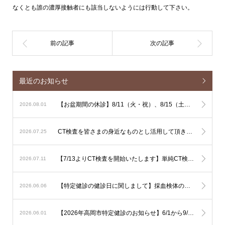
なくとも誰の濃厚接触者にも該当しないようには行動して下さい。
最近のお知らせ
【お盆期間の休診】8/11（火・祝）、8/15（土）、8/16（日）は休診となります
2026.08.01
CT検査を皆さまの身近なものとし活用して頂きやすくするための単純CT検査主導の運用に関しまして
2026.07.25
【7/13よりCT検査を開始いたします】単純CT検査は出来るだけその場で検査を行ないます。造影CT検査も緊急性が高い場合はその場で検査を行ないますが、造影剤使用のリスク評価やアレルギー反応時に備える必要があるため造影CT検査は基本的に予定を組んで行いたいと考えております。
2026.07.11
【特定健診の健診日に関しまして】採血検体の集配と保存の関係で、健診は月曜日から土曜日午前（土曜日午後、日曜日を除く）でお願いいたします。
2026.06.06
【2026年高岡市特定健診のお知らせ】6/1から9/30の期間で行われます。予約は不要ですので受診券をご持参の上直接ご受診下さい。可能なようでしたら食事を抜いての健診をお勧め致します。
2026.06.01