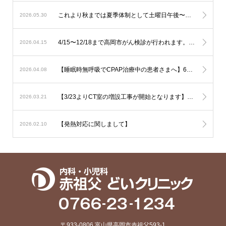
これより秋までは夏季体制として土曜日午後〜日曜は少人数での運用となります。診察状況により診療の遅延を生じる可能性も考慮されますが対応人数は維持する必要がありますので発熱への検査は流行状況をもとに当日判断が必要なものに限定した対応とさせて頂きます。
2026.05.30
4/15〜12/18まで高岡市がん検診が行われます。胃の内視鏡検査はご予約でお伺い致しております。その他は受診券をご持参の上直接ご来院下さい。
2026.04.15
【睡眠時無呼吸でCPAP治療中の患者さまへ】6月からの新制度では治療内容の厳格化がなされる事となり平均の使用時間が1時間未満と非常に短い方では治療継続が出来なくなる可能性が考慮されます。とにかく毎日、4時間以上使用して頂ければ治療継続には全く問題はありません。治療を有効に作用させるためにも治療の継続をご希望の方は毎日長く使用されて下さい。
2026.04.08
【3/23よりCT室の増設工事が開始となります】音の問題や運用の変更でご迷惑をおかけいたしますがご了承下さい
2026.03.21
【発熱対応に関しまして】
2026.02.10
〒933-0806 富山県高岡市赤祖父593-1