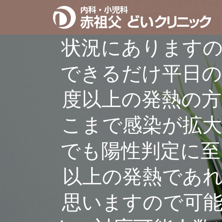
ます。日曜診療
状況にあります
できるだけ平日の
度以上の発熱の
こまで感染が拡大
でも陽性判定に至
以上の発熱であ
思いますので可