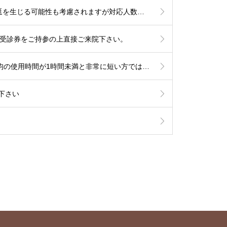
これより秋までは夏季体制として土曜日午後〜日曜は少人数での運用となります。診察状況により診療の遅延を生じる可能性も考慮されますが対応人数は維持する必要がありますので発熱への検査は流行状況をもとに当日判断が必要なものに限定した対応とさせて頂きます。
他は受診券をご持参の上直接ご来院下さい。
【睡眠時無呼吸でCPAP治療中の患者さまへ】6月からの新制度では治療内容の厳格化がなされる事となり平均の使用時間が1時間未満と非常に短い方では治療継続が出来なくなる可能性が考慮されます。とにかく毎日、4時間以上使用して頂ければ治療継続には全く問題はありません。治療を有効に作用させるためにも治療の継続をご希望の方は毎日長く使用されて下さい。
下さい