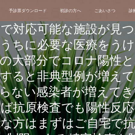
の対象を全員として行う事
予診票ダウンロード
初診の方へ
ごあいさつ
診
ので対応可能な施設が見つ
うちに必要な医療をうけ
方の大部分でコロナ陽性と
すると非典型例が増えて
らない感染者が増えてき
れば抗原検査でも陽性反応
能な方はまずはご自宅で抗