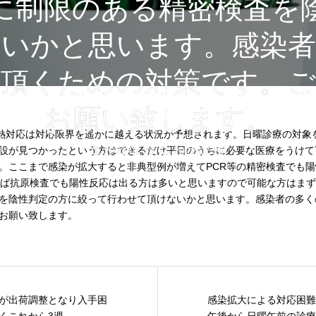
に制限のある精密検査を
ないかと思います。感染者
て頂くための対策です。ご
お願い致します。
熱対応は対応限界を遥かに越える状況が予想されます。日曜診療の対象
設が見つかったという方はできるだけ平日のうちに必要な医療をうけて
2022.07.28
2022.07.29
。ここまで感染が拡大すると非典型例が増えてPCR等の精密検査でも
れば抗原検査でも陽性反応は出る方は多いと思いますので可能な方はま
を陰性判定の方に絞って行わせて頂けないかと思います。感染者の多く
お願い致します。
が出荷調整となり入手困
感染拡大による対応困難
これから3週...
午後から日曜午前の診療は