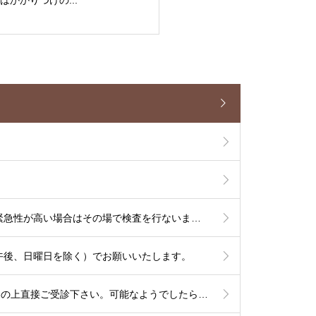
【7/13よりCT検査を開始いたします】単純CT検査は出来るだけその場で検査を行ないます。造影CT検査も緊急性が高い場合はその場で検査を行ないますが、造影剤使用のリスク評価やアレルギー反応時に備える必要があるため造影CT検査は基本的に予定を組んで行いたいと考えております。
午後、日曜日を除く）でお願いいたします。
【2026年高岡市特定健診のお知らせ】6/1から9/30の期間で行われます。予約は不要ですので受診券をご持参の上直接ご受診下さい。可能なようでしたら食事を抜いての健診をお勧め致します。