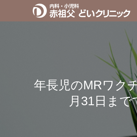
年長児のMRワクチ
月31日ま