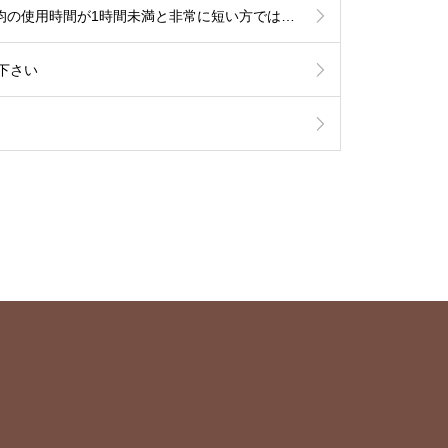
【睡眠時無呼吸でCPAP治療中の患者さまへ】6月からの新制度では治療内容の厳格化がなされる事となり平均の使用時間が1時間未満と非常に短い方では治療継続が出来なくなる可能性が考慮されます。とにかく毎日、4時間以上使用して頂ければ治療継続には全く問題はありません。治療を有効に作用させるためにも治療の継続をご希望の方は毎日長く使用されて下さい。
下さい