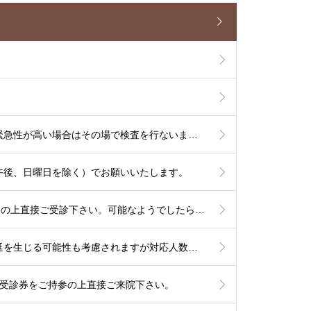
【7/13よりCT検査を開始いたします】単純CT検査は出来るだけその場で検査を行ないます。造影CT検査も緊急性が高い場合はその場で検査を行ないますが、造影剤使用のリスク評価やアレルギー反応時に備える必要があるため造影CT検査は基本的に予定を組んで行いたいと考えております。
午後、日曜日を除く）でお願いいたします。
【2026年高岡市特定健診のお知らせ】6/1から9/30の期間で行われます。予約は不要ですので受診券をご持参の上直接ご受診下さい。可能なようでしたら食事を抜いての健診をお勧め致します。
これより秋までは夏季体制として土曜日午後〜日曜は少人数での運用となります。診察状況により診療の遅延を生じる可能性も考慮されますが対応人数は維持する必要がありますので発熱への検査は流行状況をもとに当日判断が必要なものに限定した対応とさせて頂きます。
他は受診券をご持参の上直接ご来院下さい。