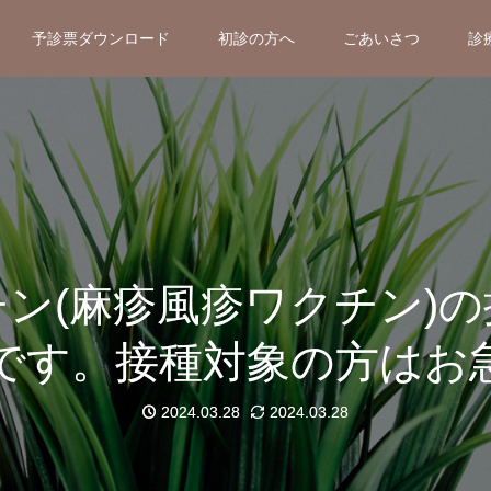
予診票ダウンロード
初診の方へ
ごあいさつ
診
ン(麻疹風疹ワクチン)
でです。接種対象の方はお
2024.03.28
2024.03.28