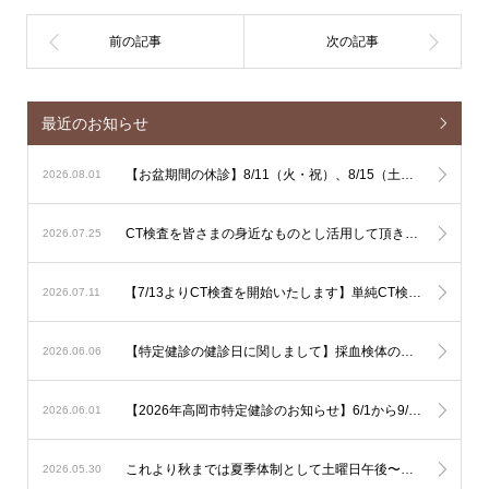
最近のお知らせ
【お盆期間の休診】8/11（火・祝）、8/15（土）、8/16（日）は休診となります
2026.08.01
CT検査を皆さまの身近なものとし活用して頂きやすくするための単純CT検査主導の運用に関しまして
2026.07.25
【7/13よりCT検査を開始いたします】単純CT検査は出来るだけその場で検査を行ないます。造影CT検査も緊急性が高い場合はその場で検査を行ないますが、造影剤使用のリスク評価やアレルギー反応時に備える必要があるため造影CT検査は基本的に予定を組んで行いたいと考えております。
2026.07.11
【特定健診の健診日に関しまして】採血検体の集配と保存の関係で、健診は月曜日から土曜日午前（土曜日午後、日曜日を除く）でお願いいたします。
2026.06.06
【2026年高岡市特定健診のお知らせ】6/1から9/30の期間で行われます。予約は不要ですので受診券をご持参の上直接ご受診下さい。可能なようでしたら食事を抜いての健診をお勧め致します。
2026.06.01
これより秋までは夏季体制として土曜日午後〜日曜は少人数での運用となります。診察状況により診療の遅延を生じる可能性も考慮されますが対応人数は維持する必要がありますので発熱への検査は流行状況をもとに当日判断が必要なものに限定した対応とさせて頂きます。
2026.05.30