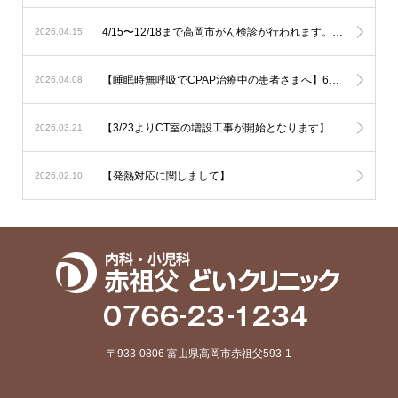
4/15〜12/18まで高岡市がん検診が行われます。胃の内視鏡検査はご予約でお伺い致しております。その他は受診券をご持参の上直接ご来院下さい。
2026.04.15
【睡眠時無呼吸でCPAP治療中の患者さまへ】6月からの新制度では治療内容の厳格化がなされる事となり平均の使用時間が1時間未満と非常に短い方では治療継続が出来なくなる可能性が考慮されます。とにかく毎日、4時間以上使用して頂ければ治療継続には全く問題はありません。治療を有効に作用させるためにも治療の継続をご希望の方は毎日長く使用されて下さい。
2026.04.08
【3/23よりCT室の増設工事が開始となります】音の問題や運用の変更でご迷惑をおかけいたしますがご了承下さい
2026.03.21
【発熱対応に関しまして】
2026.02.10
〒933-0806 富山県高岡市赤祖父593-1