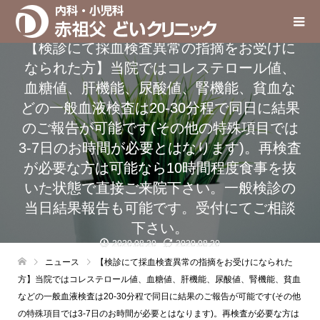
【検診にて採血検査異常の指摘をお受けに
なられた方】当院ではコレステロール値、
血糖値、肝機能、尿酸値、腎機能、貧血な
どの一般血液検査は20-30分程で同日に結果
のご報告が可能です(その他の特殊項目では
3-7日のお時間が必要とはなります)。再検査
が必要な方は可能なら10時間程度食事を抜
いた状態で直接ご来院下さい。一般検診の
当日結果報告も可能です。受付にてご相談
下さい。
2020.08.20
2020.08.20
ニュース
【検診にて採血検査異常の指摘をお受けになられた
方】当院ではコレステロール値、血糖値、肝機能、尿酸値、腎機能、貧血
などの一般血液検査は20-30分程で同日に結果のご報告が可能です(その他
の特殊項目では3-7日のお時間が必要とはなります)。再検査が必要な方は