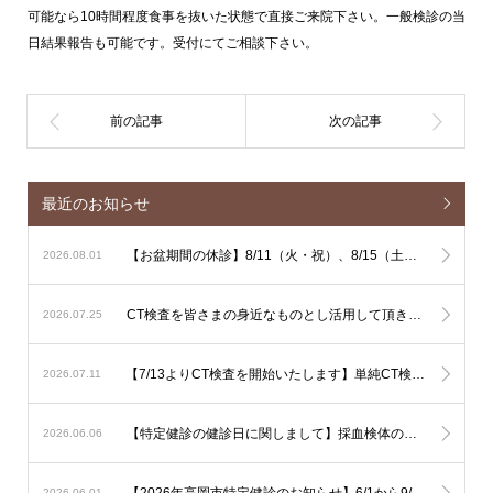
可能なら10時間程度食事を抜いた状態で直接ご来院下さい。一般検診の当
日結果報告も可能です。受付にてご相談下さい。
最近のお知らせ
【お盆期間の休診】8/11（火・祝）、8/15（土）、8/16（日）は休診となります
2026.08.01
CT検査を皆さまの身近なものとし活用して頂きやすくするための単純CT検査主導の運用に関しまして
2026.07.25
【7/13よりCT検査を開始いたします】単純CT検査は出来るだけその場で検査を行ないます。造影CT検査も緊急性が高い場合はその場で検査を行ないますが、造影剤使用のリスク評価やアレルギー反応時に備える必要があるため造影CT検査は基本的に予定を組んで行いたいと考えております。
2026.07.11
【特定健診の健診日に関しまして】採血検体の集配と保存の関係で、健診は月曜日から土曜日午前（土曜日午後、日曜日を除く）でお願いいたします。
2026.06.06
【2026年高岡市特定健診のお知らせ】6/1から9/30の期間で行われます。予約は不要ですので受診券をご持参の上直接ご受診下さい。可能なようでしたら食事を抜いての健診をお勧め致します。
2026.06.01