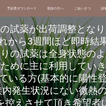
予診票ダウンロード
初診の方へ
ごあいさつ
診
査の試薬が出荷調整となり
れから3週間ほど即時結
残りの試薬は全身状態のよ
くために主に利用していき
ている方(基本的に陽性
族内発生状況にない微熱
を控えさせて頂き希望者