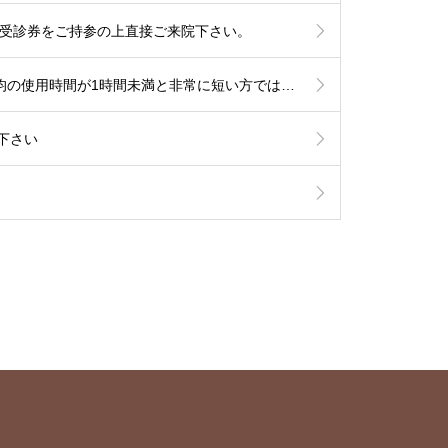
他は受診券をご持参の上直接ご来院下さい。
【睡眠時無呼吸でCPAP治療中の患者さまへ】6月からの新制度では治療内容の厳格化がなされる事となり平均の使用時間が1時間未満と非常に短い方では治療継続が出来なくなる可能性が考慮されます。とにかく毎日、4時間以上使用して頂ければ治療継続には全く問題はありません。治療を有効に作用させるためにも治療の継続をご希望の方は毎日長く使用されて下さい。
下さい