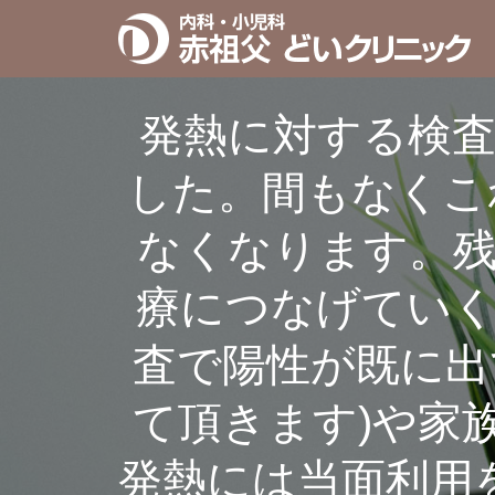
発熱に対する検
した。間もなくこ
なくなります。
療につなげてい
査で陽性が既に出
て頂きます)や家
発熱には当面利用