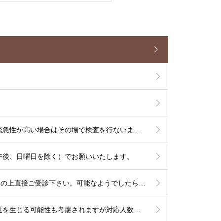
【7/13よりCT検査を開始いたします】単純CT検査は出来るだけその場で検査を行ないます。造影CT検査も緊急性が高い場合はその場で検査を行ないますが、造影剤使用のリスク評価やアレルギー反応時に備える必要があるため造影CT検査は基本的に予定を組んで行いたいと考えております。
午後、日曜日を除く）でお願いいたします。
【2026年高岡市特定健診のお知らせ】6/1から9/30の期間で行われます。予約は不要ですので受診券をご持参の上直接ご受診下さい。可能なようでしたら食事を抜いての健診をお勧め致します。
これより秋までは夏季体制として土曜日午後〜日曜は少人数での運用となります。診察状況により診療の遅延を生じる可能性も考慮されますが対応人数は維持する必要がありますので発熱への検査は流行状況をもとに当日判断が必要なものに限定した対応とさせて頂きます。