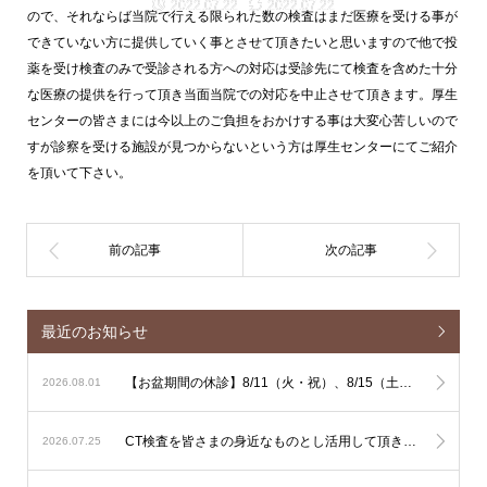
2022.07.22
2022.07.22
ので、それならば当院で行える限られた数の検査はまだ医療を受ける事が
できていない方に提供していく事とさせて頂きたいと思いますので他で投
薬を受け検査のみで受診される方への対応は受診先にて検査を含めた十分
な医療の提供を行って頂き当面当院での対応を中止させて頂きます。厚生
センターの皆さまには今以上のご負担をおかけする事は大変心苦しいので
すが診察を受ける施設が見つからないという方は厚生センターにてご紹介
を頂いて下さい。
最近のお知らせ
【お盆期間の休診】8/11（火・祝）、8/15（土）、8/16（日）は休診となります
2026.08.01
CT検査を皆さまの身近なものとし活用して頂きやすくするための単純CT検査主導の運用に関しまして
2026.07.25