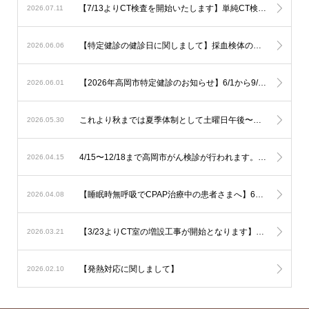
【7/13よりCT検査を開始いたします】単純CT検査は出来るだけその場で検査を行ないます。造影CT検査も緊急性が高い場合はその場で検査を行ないますが、造影剤使用のリスク評価やアレルギー反応時に備える必要があるため造影CT検査は基本的に予定を組んで行いたいと考えております。
2026.07.11
【特定健診の健診日に関しまして】採血検体の集配と保存の関係で、健診は月曜日から土曜日午前（土曜日午後、日曜日を除く）でお願いいたします。
2026.06.06
【2026年高岡市特定健診のお知らせ】6/1から9/30の期間で行われます。予約は不要ですので受診券をご持参の上直接ご受診下さい。可能なようでしたら食事を抜いての健診をお勧め致します。
2026.06.01
これより秋までは夏季体制として土曜日午後〜日曜は少人数での運用となります。診察状況により診療の遅延を生じる可能性も考慮されますが対応人数は維持する必要がありますので発熱への検査は流行状況をもとに当日判断が必要なものに限定した対応とさせて頂きます。
2026.05.30
4/15〜12/18まで高岡市がん検診が行われます。胃の内視鏡検査はご予約でお伺い致しております。その他は受診券をご持参の上直接ご来院下さい。
2026.04.15
【睡眠時無呼吸でCPAP治療中の患者さまへ】6月からの新制度では治療内容の厳格化がなされる事となり平均の使用時間が1時間未満と非常に短い方では治療継続が出来なくなる可能性が考慮されます。とにかく毎日、4時間以上使用して頂ければ治療継続には全く問題はありません。治療を有効に作用させるためにも治療の継続をご希望の方は毎日長く使用されて下さい。
2026.04.08
【3/23よりCT室の増設工事が開始となります】音の問題や運用の変更でご迷惑をおかけいたしますがご了承下さい
2026.03.21
【発熱対応に関しまして】
2026.02.10