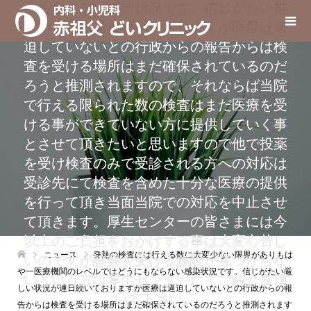
にもならない感染状況です。信じがたい厳
しい状況が連日続いておりますが医療は逼
迫していないとの行政からの報告からは検
査を受ける場所はまだ確保されているのだ
ろうと推測されますので、それならば当院
で行える限られた数の検査はまだ医療を受
ける事ができていない方に提供していく事
とさせて頂きたいと思いますので他で投薬
を受け検査のみで受診される方への対応は
受診先にて検査を含めた十分な医療の提供
を行って頂き当面当院での対応を中止させ
て頂きます。厚生センターの皆さまには今
以上のご負担をおかけする事は大変心苦し
ニュース
発熱の検査には行える数に大変少ない限界がありもは
いのですが診察を受ける施設が見つからな
や一医療機関のレベルではどうにもならない感染状況です。信じがたい厳
いという方は厚生センターにてご紹介を頂
しい状況が連日続いておりますが医療は逼迫していないとの行政からの報
いて下さい。
告からは検査を受ける場所はまだ確保されているのだろうと推測されます