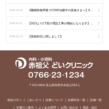
【睡眠時無呼吸でCPAP治療中の患者さまへ】6月からの新制度では治療内容の厳格化がなされる事となり平均の使用時間が1時間未満と非常に短い方では治療継続が出来なくなる可能性が考慮されます。とにかく毎日、4時間以上使用して頂ければ治療継続には全く問題はありません。治療を有効に作用させるためにも治療の継続をご希望の方は毎日長く使用されて下さい。
2026.04.08
【3/23よりCT室の増設工事が開始となります】音の問題や運用の変更でご迷惑をおかけいたしますがご了承下さい
2026.03.21
【発熱対応に関しまして】
2026.02.10
〒933-0806 富山県高岡市赤祖父593-1
初診の方へ
ごあいさつ
診療について
診療科目一覧
設備一覧
交通のご案内
よくある質問
お問い合わせ
相談・紹介