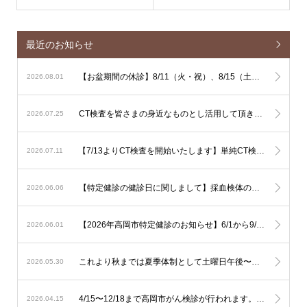
最近のお知らせ
【お盆期間の休診】8/11（火・祝）、8/15（土）、8/16（日）は休診となります
2026.08.01
CT検査を皆さまの身近なものとし活用して頂きやすくするための単純CT検査主導の運用に関しまして
2026.07.25
【7/13よりCT検査を開始いたします】単純CT検査は出来るだけその場で検査を行ないます。造影CT検査も緊急性が高い場合はその場で検査を行ないますが、造影剤使用のリスク評価やアレルギー反応時に備える必要があるため造影CT検査は基本的に予定を組んで行いたいと考えております。
2026.07.11
【特定健診の健診日に関しまして】採血検体の集配と保存の関係で、健診は月曜日から土曜日午前（土曜日午後、日曜日を除く）でお願いいたします。
2026.06.06
【2026年高岡市特定健診のお知らせ】6/1から9/30の期間で行われます。予約は不要ですので受診券をご持参の上直接ご受診下さい。可能なようでしたら食事を抜いての健診をお勧め致します。
2026.06.01
これより秋までは夏季体制として土曜日午後〜日曜は少人数での運用となります。診察状況により診療の遅延を生じる可能性も考慮されますが対応人数は維持する必要がありますので発熱への検査は流行状況をもとに当日判断が必要なものに限定した対応とさせて頂きます。
2026.05.30
4/15〜12/18まで高岡市がん検診が行われます。胃の内視鏡検査はご予約でお伺い致しております。その他は受診券をご持参の上直接ご来院下さい。
2026.04.15