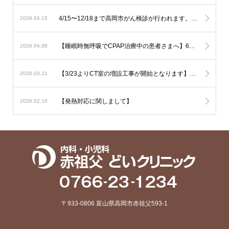
4/15〜12/18まで高岡市がん検診が行われます。胃の内視鏡検査はご予約でお伺い致しております。その他は受診券をご持参の上直接ご来院下さい。
2026.04.15
【睡眠時無呼吸でCPAP治療中の患者さまへ】6月からの新制度では治療内容の厳格化がなされる事となり平均の使用時間が1時間未満と非常に短い方では治療継続が出来なくなる可能性が考慮されます。とにかく毎日、4時間以上使用して頂ければ治療継続には全く問題はありません。治療を有効に作用させるためにも治療の継続をご希望の方は毎日長く使用されて下さい。
2026.04.08
【3/23よりCT室の増設工事が開始となります】音の問題や運用の変更でご迷惑をおかけいたしますがご了承下さい
2026.03.21
【発熱対応に関しまして】
2026.02.10
〒933-0806 富山県高岡市赤祖父593-1