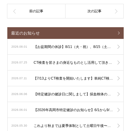
最近のお知らせ
【お盆期間の休診】8/11（火・祝）、8/15（土）、8/16（日）は休診となります
2026.08.01
CT検査を皆さまの身近なものとし活用して頂きやすくするための単純CT検査主導の運用に関しまして
2026.07.25
【7/13よりCT検査を開始いたします】単純CT検査は出来るだけその場で検査を行ないます。造影CT検査も緊急性が高い場合はその場で検査を行ないますが、造影剤使用のリスク評価やアレルギー反応時に備える必要があるため造影CT検査は基本的に予定を組んで行いたいと考えております。
2026.07.11
【特定健診の健診日に関しまして】採血検体の集配と保存の関係で、健診は月曜日から土曜日午前（土曜日午後、日曜日を除く）でお願いいたします。
2026.06.06
【2026年高岡市特定健診のお知らせ】6/1から9/30の期間で行われます。予約は不要ですので受診券をご持参の上直接ご受診下さい。可能なようでしたら食事を抜いての健診をお勧め致します。
2026.06.01
これより秋までは夏季体制として土曜日午後〜日曜は少人数での運用となります。診察状況により診療の遅延を生じる可能性も考慮されますが対応人数は維持する必要がありますので発熱への検査は流行状況をもとに当日判断が必要なものに限定した対応とさせて頂きます。
2026.05.30